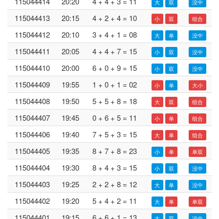
115044414
20:20
4 + 4 + 3 = 11
大
双
没中
115044413
20:15
4 + 2 + 4 = 10
小
双
组合
115044412
20:10
3 + 4 + 1 = 08
大
单
没中
115044411
20:05
4 + 4 + 7 = 15
小
双
没中
115044410
20:00
6 + 0 + 9 = 15
小
双
没中
115044409
19:55
1 + 0 + 1 = 02
小
单
大小
115044408
19:50
5 + 5 + 8 = 18
大
双
组合
115044407
19:45
0 + 6 + 5 = 11
小
单
组合
115044406
19:40
7 + 5 + 3 = 15
大
单
组合
115044405
19:35
8 + 7 + 8 = 23
小
单
单双
115044404
19:30
8 + 4 + 3 = 15
小
双
没中
115044403
19:25
2 + 2 + 8 = 12
大
单
没中
115044402
19:20
5 + 4 + 2 = 11
大
单
单双
115044401
19:15
6 + 6 + 1 = 13
大
双
没中